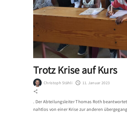
k
e
i
t
i
n
d
e
r
Trotz Krise auf Kurs
W
e
Christoph Stähli
11. Januar 2023
i
t
. Der Abteilungsleiter Thomas Roth beantwortet
e
nahtlos von einer Krise zur anderen übergegan
r
b
i