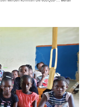
hlossen werden konnten die eduQua-
…
weiter