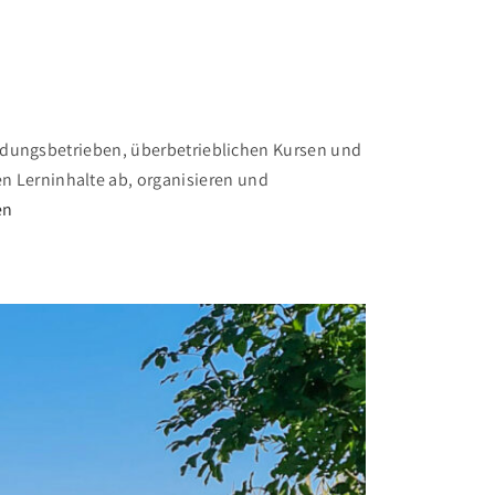
ildungsbetrieben, überbetrieblichen Kursen und
 Lerninhalte ab, organisieren und
"
en
A
k
t
i
v
e
K
o
o