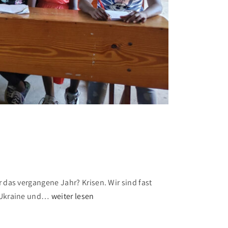
 das vergangene Jahr? Krisen. Wir sind fast
"
 Ukraine und
…
weiter lesen
T
r