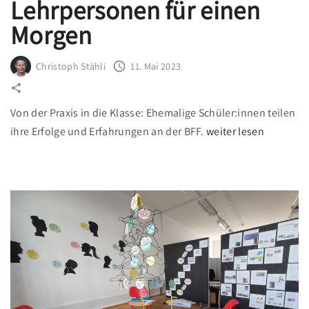
Lehrpersonen für einen
?
Morgen
"
Christoph Stähli
11. Mai 2023
Von der Praxis in die Klasse: Ehemalige Schüler:innen teilen
"
ihre Erfolge und Erfahrungen an der BFF.
weiter lesen
L
e
h
r
p
e
r
s
o