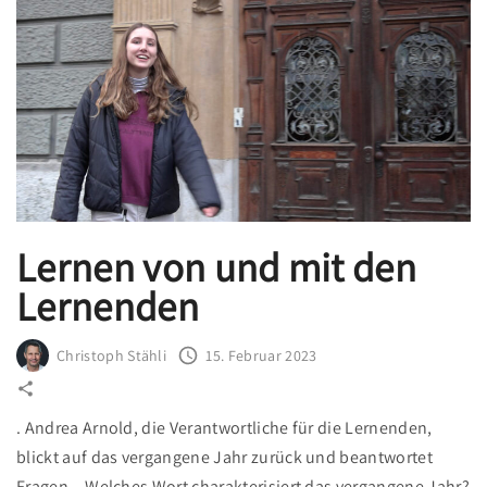
e
t
u
y
l
M
i
a
c
n
h
a
e
g
E
e
Lernen von und mit den
r
m
g
e
Lernenden
e
n
b
t
Christoph Stähli
15. Februar 2023
n
H
i
F
. Andrea Arnold, die Verantwortliche für die Lernenden,
s
g
blickt auf das vergangene Jahr zurück und beantwortet
s
e
Fragen. . Welches Wort charakterisiert das vergangene Jahr?