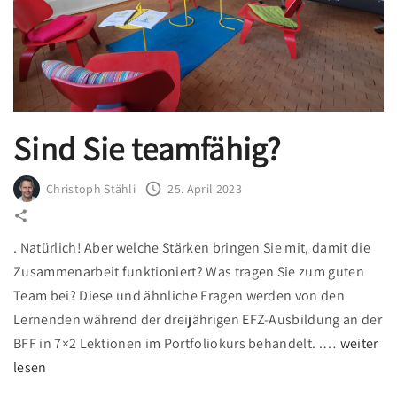
n
e
n
f
ü
r
Sind Sie teamfähig?
e
i
Christoph Stähli
25. April 2023
n
e
. Natürlich! Aber welche Stärken bringen Sie mit, damit die
n
Zusammenarbeit funktioniert? Was tragen Sie zum guten
M
Team bei? Diese und ähnliche Fragen werden von den
o
Lernenden während der dreijährigen EFZ-Ausbildung an der
r
BFF in 7×2 Lektionen im Portfoliokurs behandelt. .
…
weiter
g
"
lesen
e
S
n