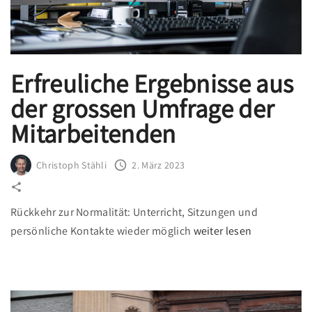
s
l
e
i
Erfreuliche Ergebnisse aus
t
der grossen Umfrage der
e
r
Mitarbeitenden
i
n
Christoph Stähli
2. März 2023
i
n
Rückkehr zur Normalität: Unterricht, Sitzungen und
F
"
persönliche Kontakte wieder möglich
weiter lesen
a
E
c
r
i
f
l
r
i