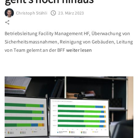
"
Christoph Stähli
23. März 2023
Betriebsleitung Facility Management HF, Überwachung von
Sicherheitsmassnahmen, Reinigung von Gebäuden, Leitung
"
von Team gelernt an der BFF
weiter lesen
A
l
s
B
e
t
r
i
e
b