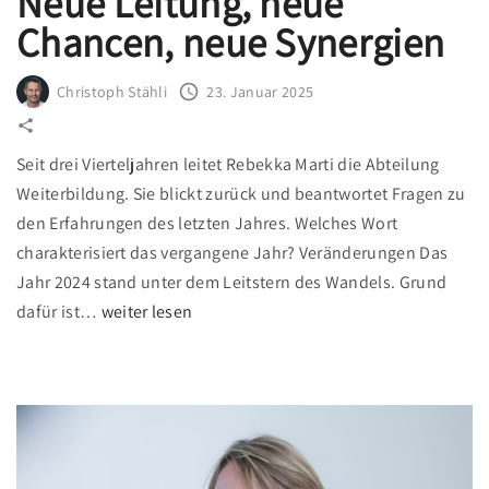
Neue Leitung, neue
e
Chancen, neue Synergien
e
i
n
Christoph Stähli
23. Januar 2025
L
e
Seit drei Vierteljahren leitet Rebekka Marti die Abteilung
h
Weiterbildung. Sie blickt zurück und beantwortet Fragen zu
r
den Erfahrungen des letzten Jahres. Welches Wort
g
charakterisiert das vergangene Jahr? Veränderungen Das
a
Jahr 2024 stand unter dem Leitstern des Wandels. Grund
n
"
dafür ist
…
weiter lesen
g
N
w
e
i
u
r
e
d
L
"
e