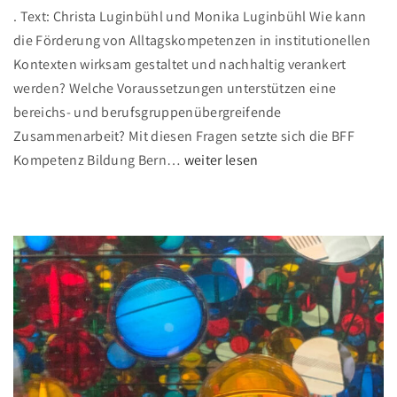
. Text: Christa Luginbühl und Monika Luginbühl Wie kann
die Förderung von Alltagskompetenzen in institutionellen
Kontexten wirksam gestaltet und nachhaltig verankert
werden? Welche Voraussetzungen unterstützen eine
bereichs- und berufsgruppenübergreifende
Zusammenarbeit? Mit diesen Fragen setzte sich die BFF
"
Kompetenz Bildung Bern
…
weiter lesen
W
e
n
n
A
l
l
t
a