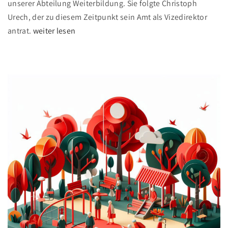
unserer Abteilung Weiterbildung. Sie folgte Christoph
n
Urech, der zu diesem Zeitpunkt sein Amt als Vizedirektor
,
"
antrat.
weiter lesen
n
R
e
e
u
b
e
e
S
k
y
k
n
a
e
M
r
a
g
r
i
t
e
i
n
v
"
e