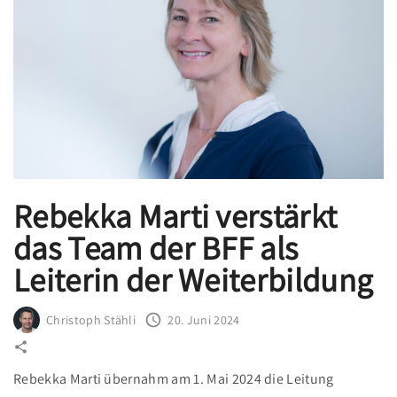
i
t
u
n
g
,
n
e
Rebekka Marti verstärkt
u
das Team der BFF als
e
C
Leiterin der Weiterbildung
h
a
Christoph Stähli
20. Juni 2024
n
c
Rebekka Marti übernahm am 1. Mai 2024 die Leitung
e