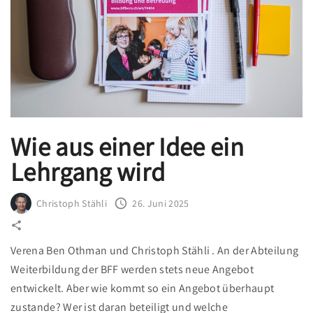
,
B
e
g
e
g
n
Wie aus einer Idee ein
u
Lehrgang wird
n
g
e
Christoph Stähli
26. Juni 2025
n
u
Verena Ben Othman und Christoph Stähli . An der Abteilung
n
Weiterbildung der BFF werden stets neue Angebot
d
entwickelt. Aber wie kommt so ein Angebot überhaupt
n
zustande? Wer ist daran beteiligt und welche