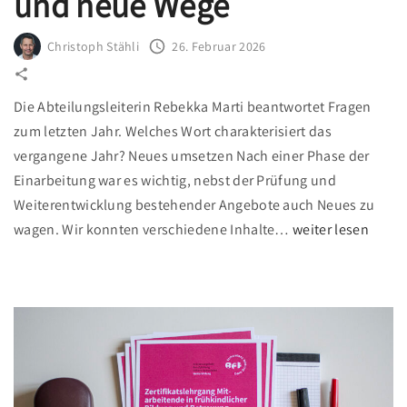
und neue Wege
Christoph Stähli
26. Februar 2026
Die Abteilungsleiterin Rebekka Marti beantwortet Fragen
zum letzten Jahr. Welches Wort charakterisiert das
vergangene Jahr? Neues umsetzen Nach einer Phase der
Einarbeitung war es wichtig, nebst der Prüfung und
Weiterentwicklung bestehender Angebote auch Neues zu
"
wagen. Wir konnten verschiedene Inhalte
…
weiter lesen
I
m
p
u
l
s
e