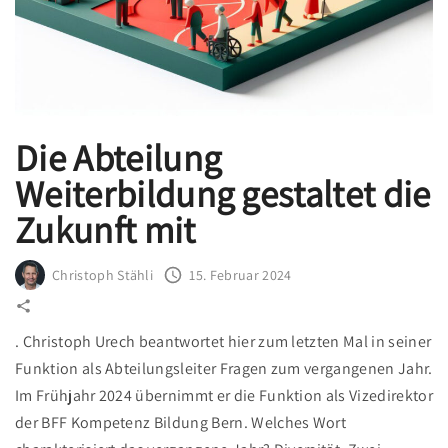
r
s
t
ä
r
Die Abteilung
k
t
Weiterbildung gestaltet die
d
Zukunft mit
a
s
Christoph Stähli
15. Februar 2024
T
e
a
. Christoph Urech beantwortet hier zum letzten Mal in seiner
m
Funktion als Abteilungsleiter Fragen zum vergangenen Jahr.
d
Im Frühjahr 2024 übernimmt er die Funktion als Vizedirektor
e
der BFF Kompetenz Bildung Bern. Welches Wort