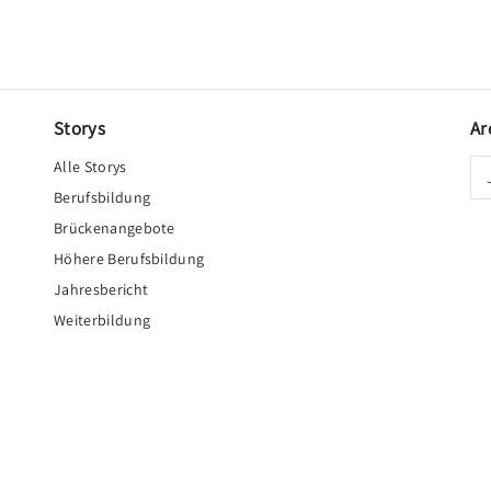
N
e
r
v
Storys
Ar
e
n
Alle Storys
s
Berufsbildung
t
Brückenangebote
a
Höhere Berufsbildung
r
Jahresbericht
k
Weiterbildung
u
n
d
z
e
i