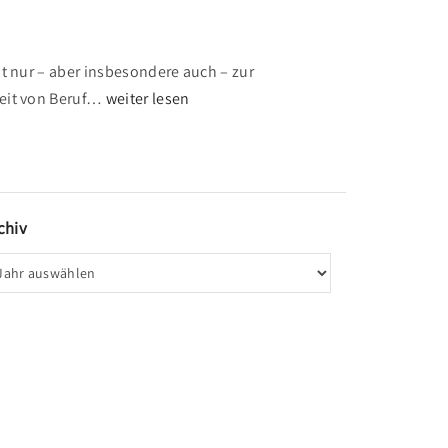
ht nur – aber insbesondere auch – zur
"
eit von Beruf
…
weiter lesen
Ü
b
e
r
chiv
a
l
l
p
r
ä
s
e