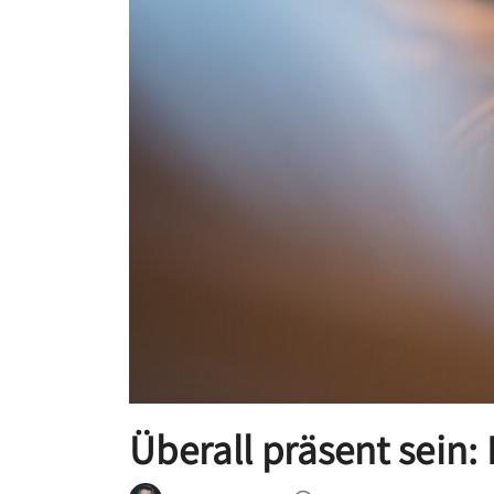
a
i
l
i
e
"
Überall präsent sein: