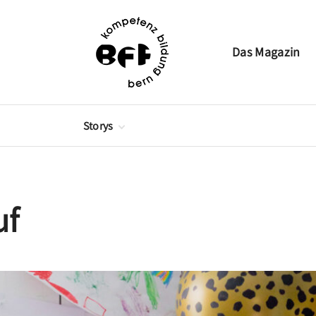
Das Magazin
Storys
Berufsbildung
Brückenangebote
Frei- und Förderkurse
uf
Höhere Berufsbildung
Weiterbildung
Jahresbericht