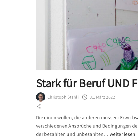
Stark für Beruf UND F
Christoph Stähli
31. März 2022
Die einen wollen, die anderen müssen: Erwerbsa
verschiedenen Ansprüche und Bedingungen der 
"
der bezahlten und unbezahlten
…
weiter lesen